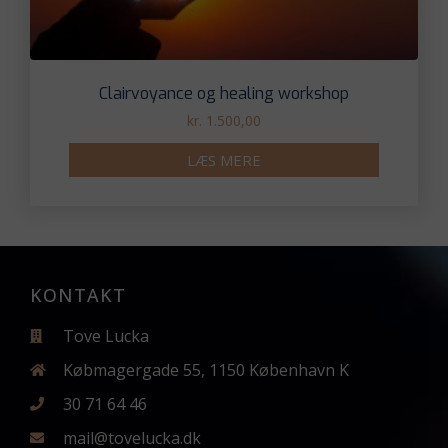
Clairvoyance og healing workshop
kr.
1.500,00
LÆS MERE
KONTAKT
Tove Lucka
Købmagergade 55, 1150 København K
30 71 64 46
mail@tovelucka.dk