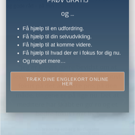
og gode råd – på min
YouTube kanal.
ENGLEKORT ONLINE
PRØV GRATIS
og ...
Få hjælp til en udfordring.
"Jeg er blevet mere bevidst om at
Få hjælp til din selvudvikling.
leve nu og her og har fået et positivt
Få hjælp til at komme videre.
Få hjælp til hvad der er i fokus for dig nu.
fokus på det at sætte pris på den
Og meget mere…
måde, tingene er på lige nu. Det at
meditere har skabt en go’ ro og et
bedre fokus i mit liv."
TRÆK DINE ENGLEKORT ONLINE
HER
Andreas Reenberg Bothmann