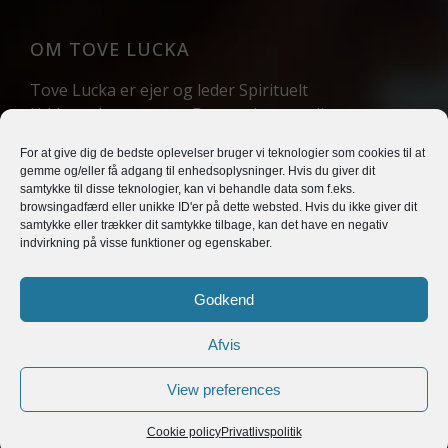
OM TOVE LUCKA
Tove Lucka er ejer og leder Spirituelt
Uddannelsescenter – Danmarks grundigste
uddannelse til professionel clairvoyant og
For at give dig de bedste oplevelser bruger vi teknologier som cookies til at
professionel healer. Hun har siden 1992 arbejdet
gemme og/eller få adgang til enhedsoplysninger. Hvis du giver dit
med healing, clairvoyance, meditation og terapi og
samtykke til disse teknologier, kan vi behandle data som f.eks.
er bl.a. kendt fra TV2’s Fornemmelse for mord.
browsingadfærd eller unikke ID'er på dette websted. Hvis du ikke giver dit
samtykke eller trækker dit samtykke tilbage, kan det have en negativ
indvirkning på visse funktioner og egenskaber.
Godkend
Copyright © 2021 Tove Lucka
Afvis
Cookie rapport
Privatlivspolitik
View preferences
Salgs-og handelsbetingelser
BOOK TID
Cookie policy
Privatlivspolitik