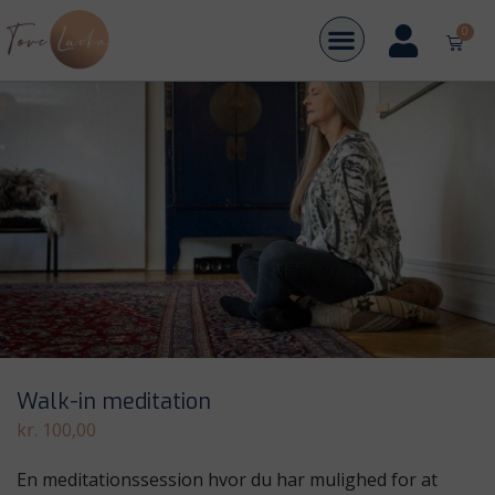
Forside
/
Shop
/
Kurser og workshops
/ Walk-in meditation
0
Walk-in meditation
kr.
100,00
En meditationssession hvor du har mulighed for at