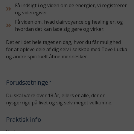
Få indsigt i og viden om de energier, vi registrerer
og videregiver.
Få viden om, hvad clairvoyance og healing er, og
hvordan det kan lade sig gøre og virker.
Det er i det hele taget en dag, hvor du får mulighed
for at opleve dele af dig selv i selskab med Tove Lucka
og andre spirituelt åbne mennesker.
Forudsætninger
Du skal være over 18 år, ellers er alle, der er
nysgerrige på livet og sig selv meget velkomne.​
Praktisk info
Underviser:
Tove Lucka