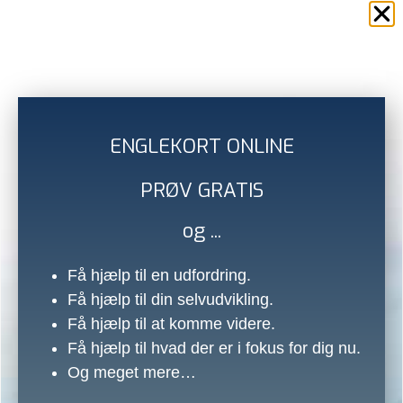
Dato:
Se ovenfor under “Vælg dato”
Tid:
Kl. 12.00-17.00
Sted:
Center – Indre Respons,
Købmagergade 55, 3, 1150
ENGLEKORT ONLINE
København K
PRØV GRATIS
Pris:
Kr. 1.500,- Inkl. kaffe/te, frugt og
sødt. Du medbringer selv frokost.
og ...
Få hjælp til en udfordring.
Andre har også set på
Få hjælp til din selvudvikling.
Få hjælp til at komme videre.
Få hjælp til hvad der er i fokus for dig nu.
Og meget mere…