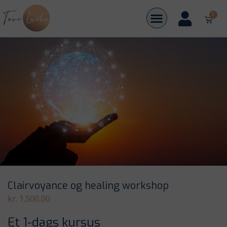
Forside
/
Shop
/
Kurser og workshops
/ Clairvoyance og healing workshop
0
Clairvoyance og healing workshop
kr.
1.500,00
Et 1-dags kursus