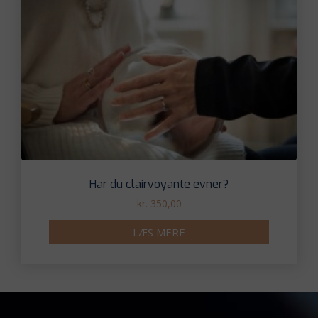
Har du clairvoyante evner?
kr.
350,00
LÆS MERE