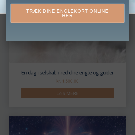
TRÆK DINE ENGLEKORT ONLINE
HER
En dag i selskab med dine engle og guider
kr.
1.500,00
LÆS MERE